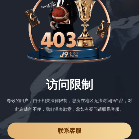
访问限制
尊敬的用户，由于相关法律限制，您所在地区无法访问J9产品，对
此造成的不便，我们深表歉意，您如有疑问请联系客服。
联系客服