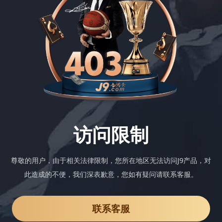
访问限制
尊敬的用户，由于相关法律限制，您所在地区无法访问J9产品，对
此造成的不便，我们深表歉意，您如有疑问请联系客服。
联系客服