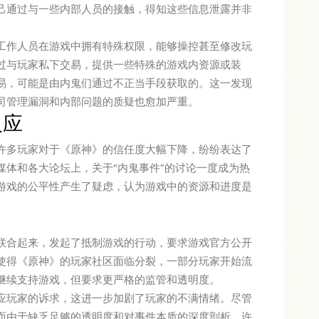
己通过与一些内部人员的接触，得知这些信息泄露并非
工作人员在游戏中拥有特殊权限，能够操控甚至修改玩
过与玩家私下交易，提供一些特殊的游戏内资源或装
易，可能是由内鬼们通过不正当手段获取的。这一发现
司管理漏洞和内部问题的质疑也愈加严重。
反应
许多玩家对于《原神》的信任度大幅下降，纷纷表达了
媒体和各大论坛上，关于“内鬼事件”的讨论一度成为热
游戏的公平性产生了疑虑，认为游戏中的资源和进度是
联合起来，发起了抵制游戏的行动，要求游戏官方公开
使得《原神》的玩家社区面临分裂，一部分玩家开始流
继续支持游戏，但要求更严格的监管和透明度。
应玩家的诉求，这进一步加剧了玩家的不满情绪。尽管
而由于缺乏足够的透明度和对事件本质的深度剖析，许