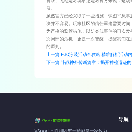
背叛。无论是对玩家还是对官方来说，这场
展。
虽然官方已经采取了一些措施，试图平息事
决并不容易。玩家社区的信任重建需要时间
为严格的监管措施，以防类似事件的再次发
次局部的危机，更是一次警醒，提醒我们在
的原则。
上一篇
FGO泳装活动全攻略 精准解析活动
下一篇
斗战神外传新篇章：揭开神秘遗迹的
导航
VSport - 胜利因您更精彩是一家致力