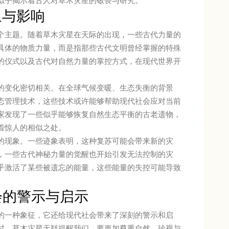
似乎揭示着古人对草木灾星的敬畏与研究。
象与影响
个主题。随着草木灾星在天际的出现，一些古代力量的
具体的物质力量，而是指那些古代文明曾经掌握的特殊
的仪式以及古代对自然力量的掌控方式，在现代世界开
的变化密切相关。在全球气候变暖、生态失衡的背景
态管理技术，这些技术或许能够帮助现代社会应对当前
家发现了一些似乎能够恢复自然生态平衡的古老遗物，
着惊人的相似之处。
的现象。一些迹象表明，这种复苏可能会带来新的灾
，一些古代神秘力量的觉醒也开始引发无法控制的灾
乎激活了某些被遗忘的能量，这些能量的失控可能导致
会的警示与启示
的一种象征，它还给现代社会带来了深刻的警示和启
时，草木灾星无疑提醒我们，要更加尊重自然，珍视与