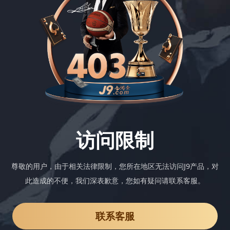
访问限制
尊敬的用户，由于相关法律限制，您所在地区无法访问J9产品，对
此造成的不便，我们深表歉意，您如有疑问请联系客服。
联系客服