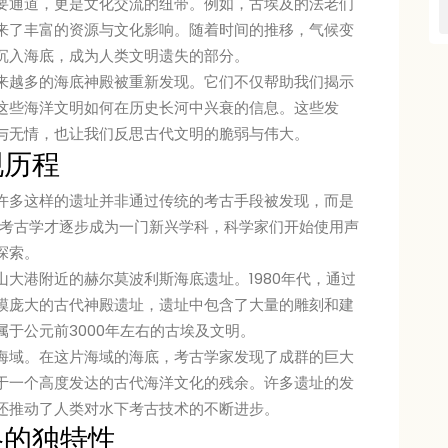
要通道，更是文化交流的纽带。例如，古埃及的法老们
来了丰富的资源与文化影响。随着时间的推移，气候变
沉入海底，成为人类文明遗失的部分。
来越多的海底神殿被重新发现。它们不仅帮助我们揭示
这些海洋文明如何在历史长河中兴衰的信息。这些发
与无情，也让我们反思古代文明的脆弱与伟大。
现历程
许多这样的遗址并非通过传统的考古手段被发现，而是
下考古学才逐步成为一门新兴学科，科学家们开始使用声
探索。
大港附近的赫尔莫波利斯海底遗址。1980年代，通过
模庞大的古代神殿遗址，遗址中包含了大量的雕刻和建
于公元前3000年左右的古埃及文明。
海域。在这片海域的海底，考古学家发现了成群的巨大
于一个高度发达的古代海洋文化的残余。许多遗址的发
还推动了人类对水下考古技术的不断进步。
格的独特性