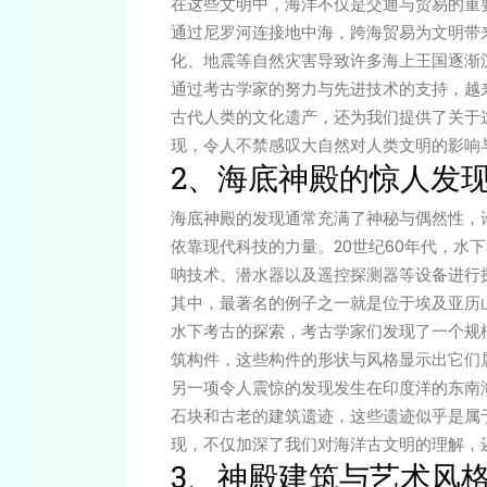
在这些文明中，海洋不仅是交通与贸易的重
通过尼罗河连接地中海，跨海贸易为文明带
化、地震等自然灾害导致许多海上王国逐渐
通过考古学家的努力与先进技术的支持，越
古代人类的文化遗产，还为我们提供了关于
现，令人不禁感叹大自然对人类文明的影响
2、海底神殿的惊人发
海底神殿的发现通常充满了神秘与偶然性，
依靠现代科技的力量。20世纪60年代，水
呐技术、潜水器以及遥控探测器等设备进行
其中，最著名的例子之一就是位于埃及亚历山
水下考古的探索，考古学家们发现了一个规
筑构件，这些构件的形状与风格显示出它们属
另一项令人震惊的发现发生在印度洋的东南
石块和古老的建筑遗迹，这些遗迹似乎是属
现，不仅加深了我们对海洋古文明的理解，
3、神殿建筑与艺术风